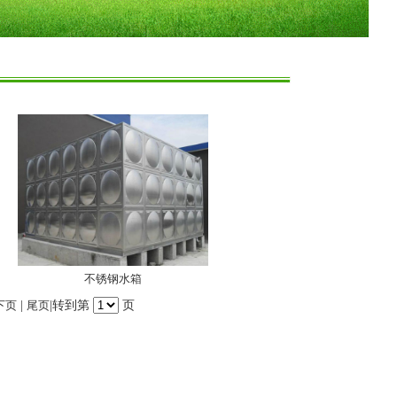
不锈钢水箱
下页
|
尾页
|转到第
页